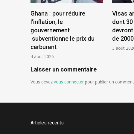
éenne :
Ghana : pour réduire
Visas a
et
l’inflation, le
dont 30
ue !
gouvernement
devront
subventionne le prix du
de 2000
carburant
3 août 202
4 août 2026
Laisser un commentaire
Vous devez
vous connecter
pour publier un commenta
Articles récents