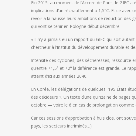
Fin 2015, au moment de l’Accord de Paris, le GIEC a 
implications d’un réchauffement à 1,5°C. Et ce avec un
revoir à la hausse leurs ambitions de réduction des ga
qui vont se tenir en Pologne début décembre.
« Il n’y a jamais eu un rapport du GIEC qui soit auta
chercheur à l’Institut du développement durable et des 
Intensité des cyclones, des sécheresses, ressource en
qu’entre +1,5° et +2° la différence est grande. Le ra
atteint d’ici aux années 2040.
En Corée, les délégations de quelques 195 États étudie
des décideurs ». Un texte d’une quinzaine de pages qu
octobre — voire le 6 en cas de prolongation comme c
Car ces sessions d’approbation à huis clos, ont souve
pays, les secteurs incriminés…).