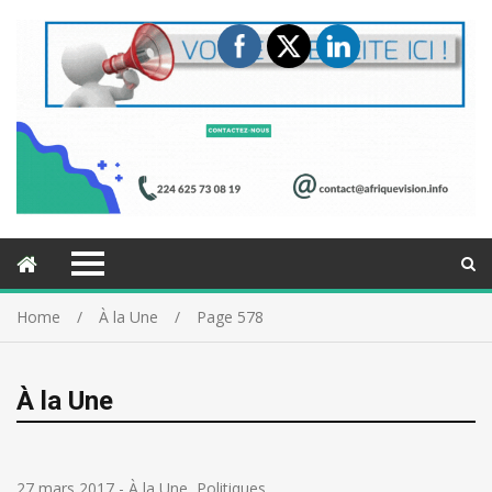
Home
À la Une
Page 578
À la Une
27 mars 2017
-
À la Une
,
Politiques