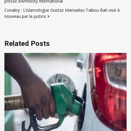
presse d’Amnesty International
l’article
Conakry : L’islamologue Oustaz Mamadou Taibou Bah visé à
nouveau par la justice
Related Posts