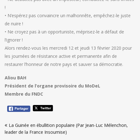
!
• N’espérez pas convaincre un malhonnête, empêchez-le juste
de nuire !
• Ne croyez pas à un opportuniste, méprisez-le a défaut de
l’ignorer !
Alors rendez-vous les mercredi 12 et jeudi 13 février 2020 pour
les journées de résistance active et permanente afin de
restaurer l’honneur de notre pays et sauver sa démocratie.
Aliou BAH
Président de l’organe provisoire du MoDeL
Membre du FNDC
Navigation
La Guinée en ébullition populaire (Par Jean-Luc Mélenchon,
de
leader de la France Insoumise)
l’article