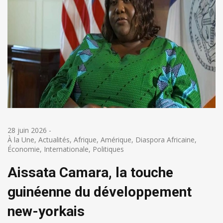
28 juin 2026
-
À la Une
,
Actualités
,
Afrique
,
Amérique
,
Diaspora Africaine
,
Économie
,
Internationale
,
Politiques
Aissata Camara, la touche
guinéenne du développement
new-yorkais