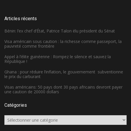
Articles récents
Bénin: l’ex chef d’État, Patrice Talon élu président du Sénat
Visa américain sous caution : la richesse comme passeport, la
pauvreté comme frontière
Appel à l’élite guinéenne : Rompez le silence et sauvez la
République !
Ghana : pour réduire l’inflation, le gouvernement subventionne
le prix du carburant
Visas américains: 50 pays dont 30 pays africains devront payer
une caution de 20000 dollars
Catégories
Catégories