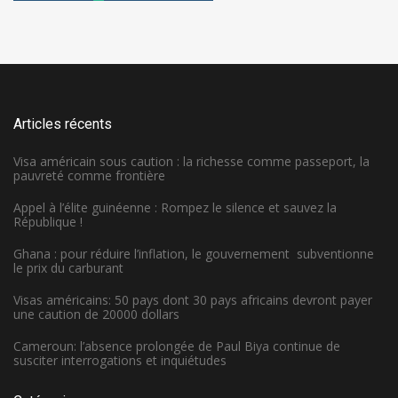
Articles récents
Visa américain sous caution : la richesse comme passeport, la
pauvreté comme frontière
Appel à l’élite guinéenne : Rompez le silence et sauvez la
République !
Ghana : pour réduire l’inflation, le gouvernement subventionne
le prix du carburant
Visas américains: 50 pays dont 30 pays africains devront payer
une caution de 20000 dollars
Cameroun: l’absence prolongée de Paul Biya continue de
susciter interrogations et inquiétudes