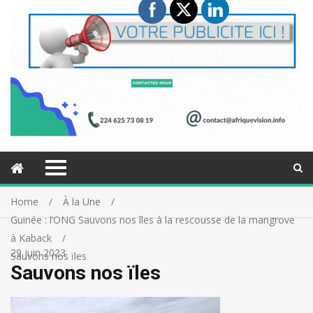
Home
À la Une
Guinée : l’ONG Sauvons nos îles à la rescousse de la mangrove
à Kaback
29 juin 2023
Sauvons nos ïles
Sauvons nos ïles