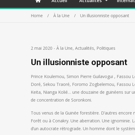
Accueil
Actualités
Internat
Home
À la Une
Un illusionniste opposant
2 mai 2020
-
À la Une
,
Actualités
,
Politiques
Un illusionniste opposant
Prince Koulemou, Simon Pierre Guilavogui , Fassou Lo
Doré, Sekou Traoré, Foromo Zogbelemou, Fassou L
Keita, Nianga Kolié… une douzaine de guinéens sur un
de concentration de Soronkoni.
Tous venus de la Guinée forestière. D’autres encore m
Forêt ou à Conakry. Une aberration. Une ignominie. L
d’un autocrate rétrograde. Un homme dont le système 