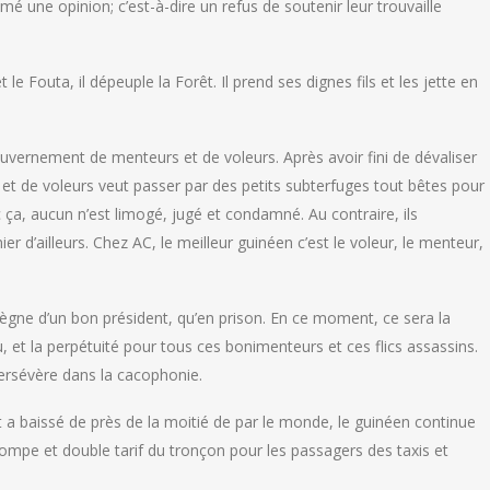
imé une opinion; c’est-à-dire un refus de soutenir leur trouvaille
le Fouta, il dépeuple la Forêt. Il prend ses dignes fils et les jette en
uvernement de menteurs et de voleurs. Après avoir fini de dévaliser
et de voleurs veut passer par des petits subterfuges tout bêtes pour
ça, aucun n’est limogé, jugé et condamné. Au contraire, ils
r d’ailleurs. Chez AC, le meilleur guinéen c’est le voleur, le menteur,
règne d’un bon président, qu’en prison. En ce moment, ce sera la
, et la perpétuité pour tous ces bonimenteurs et ces flics assassins.
persévère dans la cacophonie.
 a baissé de près de la moitié de par le monde, le guinéen continue
pompe et double tarif du tronçon pour les passagers des taxis et