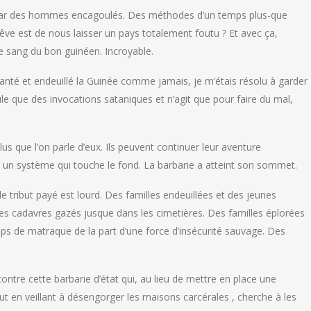
s par des hommes encagoulés. Des méthodes d’un temps plus-que
rêve est de nous laisser un pays totalement foutu ? Et avec ça,
le sang du bon guinéen. Incroyable.
nté et endeuillé la Guinée comme jamais, je m’étais résolu à garder
e que des invocations sataniques et n’agit que pour faire du mal,
s que l’on parle d’eux. Ils peuvent continuer leur aventure
un système qui touche le fond. La barbarie a atteint son sommet.
le tribut payé est lourd. Des familles endeuillées et des jeunes
s cadavres gazés jusque dans les cimetières. Des familles éplorées
ps de matraque de la part d’une force d’insécurité sauvage. Des
contre cette barbarie d’état qui, au lieu de mettre en place une
ut en veillant à désengorger les maisons carcérales , cherche à les