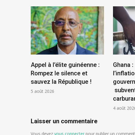
us
Appel à l’élite guinéenne :
Ghana :
se
Rompez le silence et
l’inflatio
la
sauvez la République !
gouver
ontière
subvent
5 août 2026
carbura
4 août 202
Laisser un commentaire
Vous devez
vous connecter
pour publier un commenta