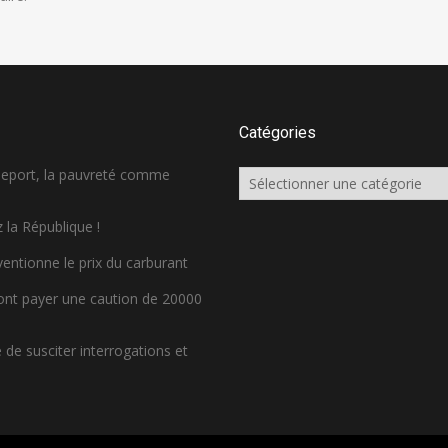
Catégories
sseport, la pauvreté comme
Catégories
 la République !
ventionne le prix du carburant
ront payer une caution de 20000
de susciter interrogations et