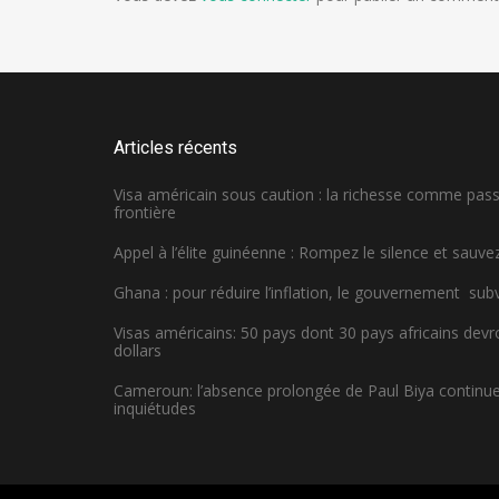
Articles récents
Visa américain sous caution : la richesse comme pa
frontière
Appel à l’élite guinéenne : Rompez le silence et sauvez
Ghana : pour réduire l’inflation, le gouvernement sub
Visas américains: 50 pays dont 30 pays africains dev
dollars
Cameroun: l’absence prolongée de Paul Biya continue 
inquiétudes