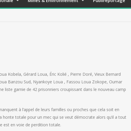
ionale
Mines & Environnement
Publireportage
ua Kobela, Gérard Loua, Éric Kolié , Pierre Doré, Vieux Bernard
oua Banzou Sud, Nyankoye Loua , Fassou Loua Zokope, Oumar
e liste garnie de 42 prisonniers croupissant dans le nouveau camp
anquent à l’appel de leurs familles ou proches que cela soit en
a honte totale pour un mec qui se veut démocrate alors qu’il a tout
est en voie de perdition totale.