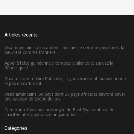
Articles récents
Visa américain sous caution : la richesse comme passeport, la
pauvreté comme frontière
Appel à l’élite guinéenne : Rompez le silence et sauvez la
République !
Ghana : pour réduire l’inflation, le gouvernement subventionne
le prix du carburant
Visas américains: 50 pays dont 30 pays africains devront payer
une caution de 20000 dollars
Cameroun: l’absence prolongée de Paul Biya continue de
susciter interrogations et inquiétudes
Catégories