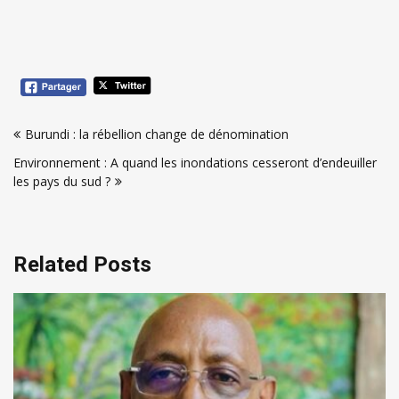
Navigation
Burundi : la rébellion change de dénomination
de
Environnement : A quand les inondations cesseront d’endeuiller
l’article
les pays du sud ?
Related Posts