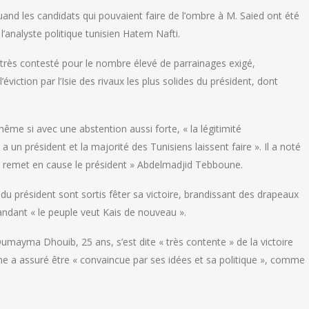
uand les candidats qui pouvaient faire de l’ombre à M. Saied ont été
analyste politique tunisien Hatem Nafti.
 très contesté pour le nombre élevé de parrainages exigé,
viction par l’Isie des rivaux les plus solides du président, dont
ême si avec une abstention aussi forte, « la légitimité
 a un président et la majorité des Tunisiens laissent faire ». Il a noté
ne remet en cause le président » Abdelmadjid Tebboune.
u président sont sortis fêter sa victoire, brandissant des drapeaux
andant « le peuple veut Kais de nouveau ».
umayma Dhouib, 25 ans, s’est dite « très contente » de la victoire
e a assuré être « convaincue par ses idées et sa politique », comme