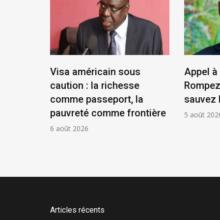
tat,
Visa américain sous
Appel à 
résident
caution : la richesse
Rompez 
comme passeport, la
sauvez 
pauvreté comme frontière
5 août 202
6 août 2026
Articles récents