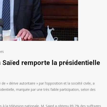
ues
s Saïed remporte la présidentielle
de « dérive autoritaire » par l’opposition et la société civile, a
entielle, marquée par une très faible participation, selon des
sés à la télévision nationale, M. Saied a obtenu 89,2% des suffrages