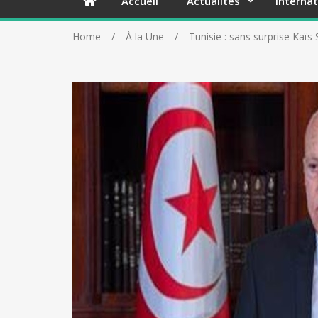
Accueil
Actualités
Internat
Home
À la Une
Tunisie : sans surprise Kaï