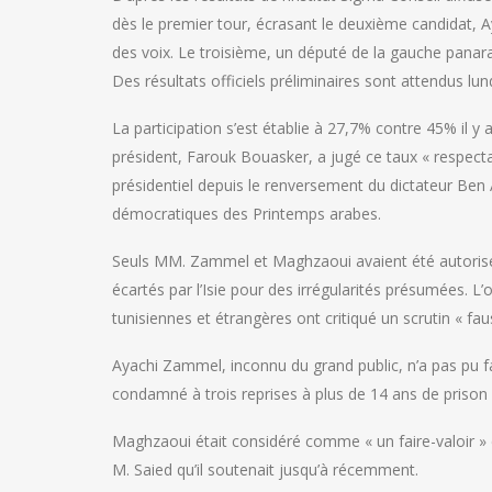
dès le premier tour, écrasant le deuxième candidat, A
des voix. Le troisième, un député de la gauche panar
Des résultats officiels préliminaires sont attendus lun
La participation s’est établie à 27,7% contre 45% il y a
président, Farouk Bouasker, a jugé ce taux « respectab
présidentiel depuis le renversement du dictateur Ben
démocratiques des Printemps arabes.
Seuls MM. Zammel et Maghzaoui avaient été autorisés 
écartés par l’Isie pour des irrégularités présumées. L
tunisiennes et étrangères ont critiqué un scrutin « fa
Ayachi Zammel, inconnu du grand public, n’a pas pu 
condamné à trois reprises à plus de 14 ans de prison
Maghzaoui était considéré comme « un faire-valoir » c
M. Saied qu’il soutenait jusqu’à récemment.