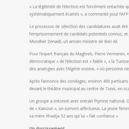
« La légitimité de l’élection est forcément entachée q
systématiquement écartés », a commenté pour l’AFP l’
Le processus de sélection des candidatures avait été
l’emprisonnement de candidats potentiels connus, et l’é
Mondher Zenaidi, un ancien ministre de Ben Ali.
Pour l’expert français du Maghreb, Pierre Vermeren, m
démocratique » de l’élection est « faible », « la Tunisie
des analogies avec l’Algérie voisine, « où personne 
Après l’annonce des sondages, environ 400 partisans d
devant le théâtre municipal au centre de Tunis, en sc
Un groupe a entonné avec entrain l’hymne national. O
de « Kaisoun », un surnom affectueux. La jeune femm
sa mère Khadija 52 ans qui lui « fait confiance ».
Un durcissement