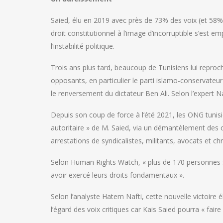
Saied, élu en 2019 avec près de 73% des voix (et 58% 
droit constitutionnel à l’image d’incorruptible s’est e
l’instabilité politique.
Trois ans plus tard, beaucoup de Tunisiens lui reproc
opposants, en particulier le parti islamo-conservate
le renversement du dictateur Ben Ali. Selon l’expert Na
Depuis son coup de force à l’été 2021, les ONG tunis
autoritaire » de M. Saied, via un démantèlement des c
arrestations de syndicalistes, militants, avocats et ch
Selon Human Rights Watch, « plus de 170 personnes 
avoir exercé leurs droits fondamentaux ».
Selon l’analyste Hatem Nafti, cette nouvelle victoire
l’égard des voix critiques car Kais Saied pourra « faire 