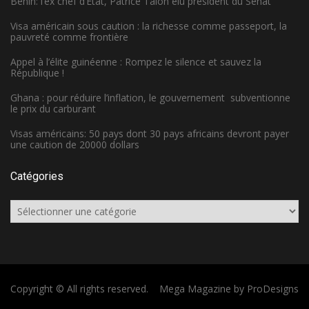
Bénin: l’ex chef d’État, Patrice Talon élu président du Sénat
Visa américain sous caution : la richesse comme passeport, la
pauvreté comme frontière
Appel à l’élite guinéenne : Rompez le silence et sauvez la
République !
Ghana : pour réduire l’inflation, le gouvernement subventionne
le prix du carburant
Visas américains: 50 pays dont 30 pays africains devront payer
une caution de 20000 dollars
Catégories
Catégories
Copyright © All rights reserved.
Mega Magazine by
ProDesigns