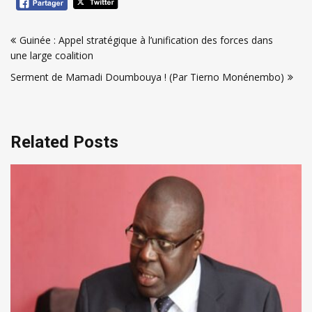
Navigation
Guinée : Appel stratégique à l’unification des forces dans
de
une large coalition
l’article
Serment de Mamadi Doumbouya ! (Par Tierno Monénembo)
Related Posts