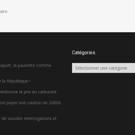
ire.
Catégories
sseport, la pauvreté comme
Catégories
 la République !
ventionne le prix du carburant
ront payer une caution de 20000
de susciter interrogations et