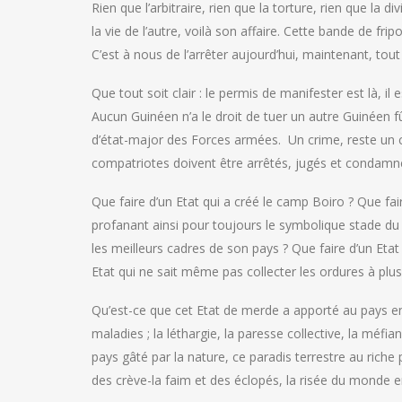
Rien que l’arbitraire, rien que la torture, rien que la 
la vie de l’autre, voilà son affaire. Cette bande de fri
C’est à nous de l’arrêter aujourd’hui, maintenant, tout
Que tout soit clair : le permis de manifester est là, il e
Aucun Guinéen n’a le droit de tuer un autre Guinéen fû
d’état-major des Forces armées. Un crime, reste un c
compatriotes doivent être arrêtés, jugés et condamn
Que faire d’un Etat qui a créé le camp Boiro ? Que f
profanant ainsi pour toujours le symbolique stade du
les meilleurs cadres de son pays ? Que faire d’un Eta
Etat qui ne sait même pas collecter les ordures à plus f
Qu’est-ce que cet Etat de merde a apporté au pays en 
maladies ; la léthargie, la paresse collective, la méfi
pays gâté par la nature, ce paradis terrestre au rich
des crève-la faim et des éclopés, la risée du monde en