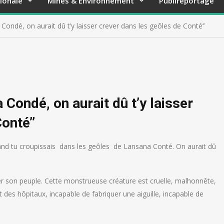
ionale
Mines & Environnement
Publireportage
ondé, on aurait dû t’y laisser crever dans les geôles de Conté’’
Condé, on aurait dû t’y laisser
onté’’
and tu croupissais dans les geôles de Lansana Conté. On aurait dû
ner son peuple. Cette monstrueuse créature est cruelle, malhonnête,
t des hôpitaux, incapable de fabriquer une aiguille, incapable de