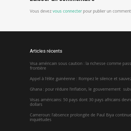
Vous devez
vous connecter
pour publier un commenta
Articles récents
Visa américain sous caution : la richesse comme pa
frontière
Appel à l’élite guinéenne : Rompez le silence et sauvez
Ghana : pour réduire l’inflation, le gouvernement sub
Visas américains: 50 pays dont 30 pays africains dev
dollars
Cameroun: l’absence prolongée de Paul Biya continue 
inquiétudes