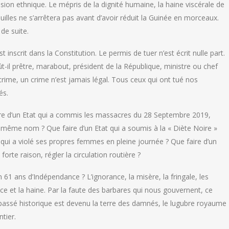
division ethnique. Le mépris de la dignité humaine, la haine viscérale de
pouilles ne s’arrêtera pas avant d’avoir réduit la Guinée en morceaux.
 de suite.
st inscrit dans la Constitution. Le permis de tuer n’est écrit nulle part.
t-il prêtre, marabout, président de la République, ministre ou chef
rime, un crime n’est jamais légal. Tous ceux qui ont tué nos
és.
aire d’un Etat qui a commis les massacres du 28 Septembre 2019,
 même nom ? Que faire d’un Etat qui a soumis à la « Diète Noire »
t qui a violé ses propres femmes en pleine journée ? Que faire d’un
orte raison, régler la circulation routière ?
61 ans d’Indépendance ? L’ignorance, la misère, la fringale, les
ance et la haine. Par la faute des barbares qui nous gouvernent, ce
e passé historique est devenu la terre des damnés, le lugubre royaume
tier.