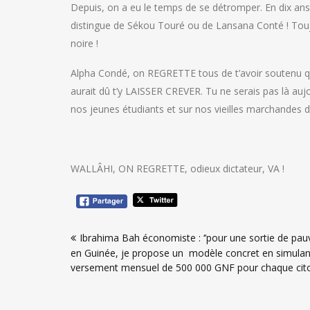
Depuis, on a eu le temps de se détromper. En dix ans,
distingue de Sékou Touré ou de Lansana Conté ! Toujo
noire !
Alpha Condé, on REGRETTE tous de t’avoir soutenu
aurait dû t’y LAISSER CREVER. Tu ne serais pas là aujou
nos jeunes étudiants et sur nos vieilles marchandes 
WALLÂHI, ON REGRETTE, odieux dictateur, VA !
Navigation
Ibrahima Bah économiste : ‘’pour une sortie de pau
de
en Guinée, je propose un modèle concret en simulan
l’article
versement mensuel de 500 000 GNF pour chaque cito