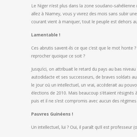
Le Niger n’est plus dans la zone soudano-sahélienne 
allez à Niamey, vous y vivrez des mois sans subir u
courant vient à manquer, tout le peuple est dehors a
Lamentable !
Ces abrutis savent-ils ce que c’est que le mot honte ? L
reprocher quoique ce soit ?
Jusqu’ici, on attribuait le retard du pays au bas niveau
autodidacte et ses successeurs, de braves soldats au
le jour où un intellectuel, un vrai, accéderait au pou
élections de 2010. Mais beaucoup s’étaient résignés à so
puis et il ne s’est compromis avec aucun des régimes
Pauvres Guinéens !
Un intellectuel, lui ? Oui, il paraît qu’il est professeur 