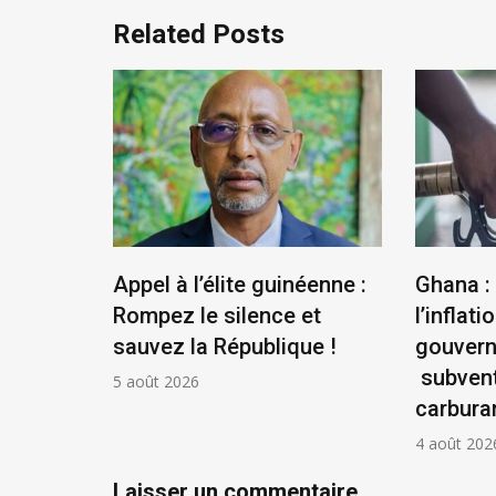
Related Posts
us
Appel à l’élite guinéenne :
Ghana :
se
Rompez le silence et
l’inflatio
la
sauvez la République !
gouver
ontière
subvent
5 août 2026
carbura
4 août 202
Laisser un commentaire