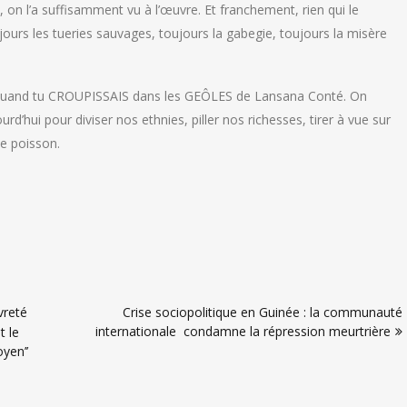
 on l’a suffisamment vu à l’œuvre. Et franchement, rien qui le
urs les tueries sauvages, toujours la gabegie, toujours la misère
 quand tu CROUPISSAIS dans les GEÔLES de Lansana Conté. On
rd’hui pour diviser nos ethnies, piller nos richesses, tirer à vue sur
de poisson.
vreté
Crise sociopolitique en Guinée : la communauté
internationale condamne la répression meurtrière
t le
yen’’