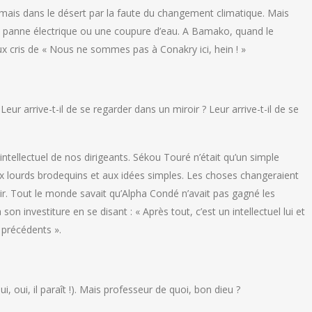
mais dans le désert par la faute du changement climatique. Mais
ne panne électrique ou une coupure d’eau. A Bamako, quand le
ux cris de « Nous ne sommes pas à Conakry ici, hein ! »
eur arrive-t-il de se regarder dans un miroir ? Leur arrive-t-il de se
 intellectuel de nos dirigeants. Sékou Touré n’était qu’un simple
x lourds brodequins et aux idées simples. Les choses changeraient
voir. Tout le monde savait qu’Alpha Condé n’avait pas gagné les
n investiture en se disant : « Après tout, c’est un intellectuel lui et
 précédents ».
(oui, oui, il paraît !). Mais professeur de quoi, bon dieu ?