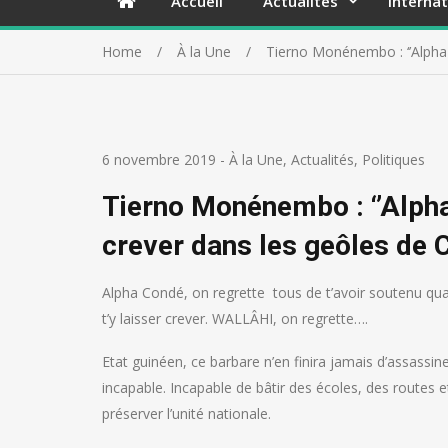
Accueil
Actualités
Internat
Home
À la Une
Tierno Monénembo : ‘’Alpha C
6 novembre 2019
-
À la Une
,
Actualités
,
Politiques
Tierno Monénembo : ‘’Alpha 
crever dans les geôles de C
Alpha Condé, on regrette tous de t’avoir soutenu qu
t’y laisser crever. WALLÂHI, on regrette….
Etat guinéen, ce barbare n’en finira jamais d’assassi
incapable. Incapable de bâtir des écoles, des routes e
préserver l’unité nationale.