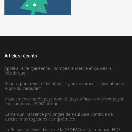
Articles récents
Appel à l’élite guinéenne : Rompez le silence et sauvez la
République !
Ghana : pour réduire l’inflation, le gouvernement subventionne
le prix du carburant
Visas américains: 50 pays dont 30 pays africains devront payer
une caution de 20000 dollars
Cameroun: l’absence prolongée de Paul Biya continue de
susciter interrogations et inquiétudes
La Guinée se désolidarise de la CEDEAO sur la monnaie ECO