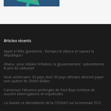
Articles récents
Appel à l’élite guinéenne : Rompez le silence et sauvez la
République !
Ghana : pour réduire l’inflation, le gouvernement subventionne
le prix du carburant
Visas américains: 50 pays dont 30 pays africains devront payer
une caution de 20000 dollars
Cameroun: l’absence prolongée de Paul Biya continue de
susciter interrogations et inquiétudes
La Guinée se désolidarise de la CEDEAO sur la monnaie ECO