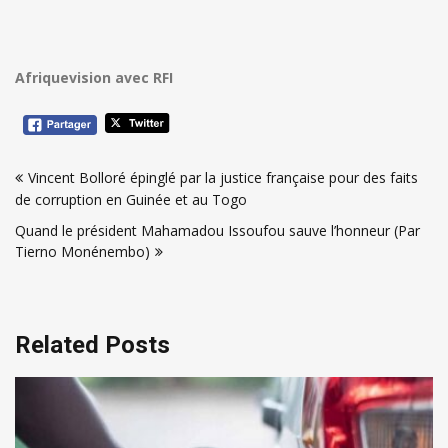
Afriquevision avec RFI
Navigation
Vincent Bolloré épinglé par la justice française pour des faits
de
de corruption en Guinée et au Togo
l’article
Quand le président Mahamadou Issoufou sauve l’honneur (Par
Tierno Monénembo)
Related Posts