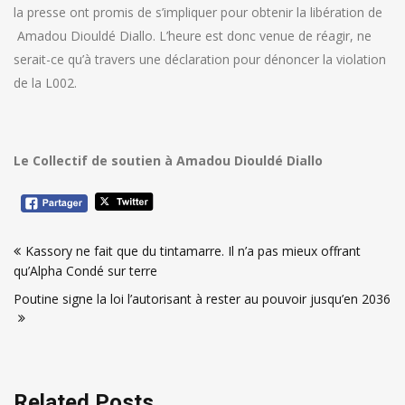
la presse ont promis de s’impliquer pour obtenir la libération de
Amadou Diouldé Diallo. L’heure est donc venue de réagir, ne
serait-ce qu’à travers une déclaration pour dénoncer la violation
de la L002.
Le Collectif de soutien à Amadou Diouldé Diallo
Navigation
Kassory ne fait que du tintamarre. Il n’a pas mieux offrant
de
qu’Alpha Condé sur terre
l’article
Poutine signe la loi l’autorisant à rester au pouvoir jusqu’en 2036
Related Posts