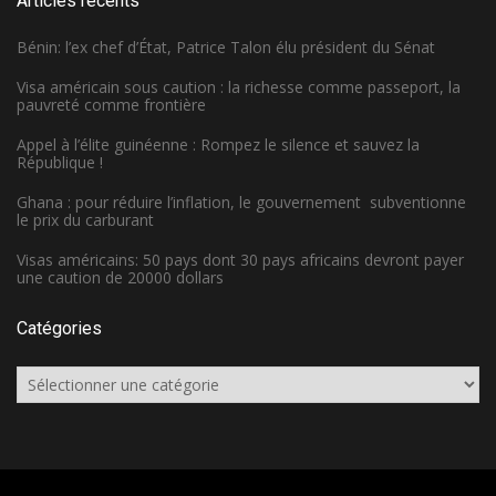
Articles récents
Bénin: l’ex chef d’État, Patrice Talon élu président du Sénat
Visa américain sous caution : la richesse comme passeport, la
pauvreté comme frontière
Appel à l’élite guinéenne : Rompez le silence et sauvez la
République !
Ghana : pour réduire l’inflation, le gouvernement subventionne
le prix du carburant
Visas américains: 50 pays dont 30 pays africains devront payer
une caution de 20000 dollars
Catégories
Catégories