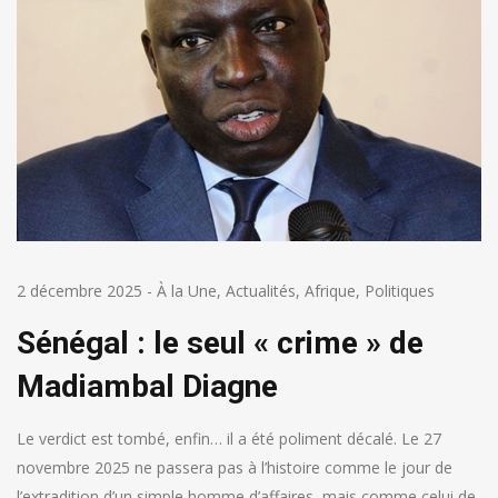
2 décembre 2025
-
À la Une
,
Actualités
,
Afrique
,
Politiques
Sénégal : le seul « crime » de
Madiambal Diagne
Le verdict est tombé, enfin… il a été poliment décalé. Le 27
novembre 2025 ne passera pas à l’histoire comme le jour de
l’extradition d’un simple homme d’affaires, mais comme celui de