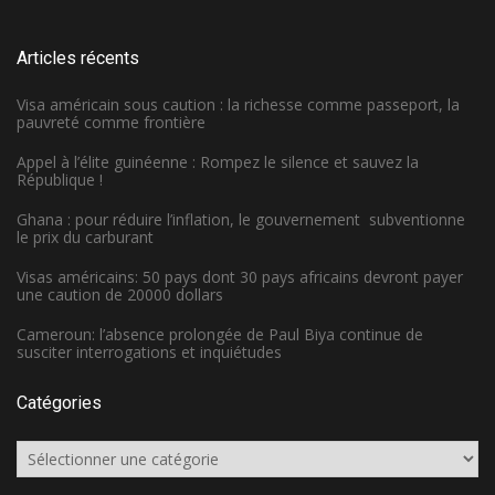
Articles récents
Visa américain sous caution : la richesse comme passeport, la
pauvreté comme frontière
Appel à l’élite guinéenne : Rompez le silence et sauvez la
République !
Ghana : pour réduire l’inflation, le gouvernement subventionne
le prix du carburant
Visas américains: 50 pays dont 30 pays africains devront payer
une caution de 20000 dollars
Cameroun: l’absence prolongée de Paul Biya continue de
susciter interrogations et inquiétudes
Catégories
Catégories