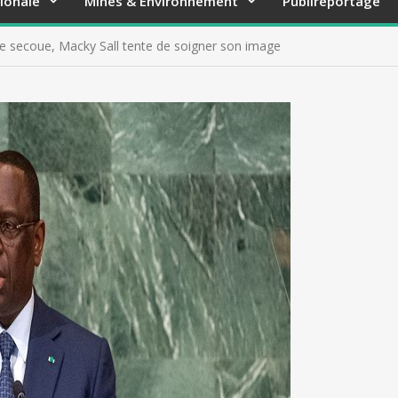
ionale
Mines & Environnement
Publireportage
i le secoue, Macky Sall tente de soigner son image