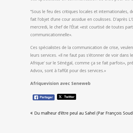
‘’Sous le feu des critiques locales et internationales, 
fait l’objet d’une cour assidue en coulisses. D’après 
mercredi, le chef de l’État «est courtisé de toutes part
communicationnelle».
Ces spécialistes de la communication de crise, veulen
leurs services. «Il ne faut pas s’étonner de voir dans
Afrique’ sur le Sénégal, comme ça se fait parfois», p
Advox, sont à l’affût pour des services.»
Afriquevision avec Seneweb
Navigation
Du malheur d’être peul au Sahel (Par François Sou
de
l’article