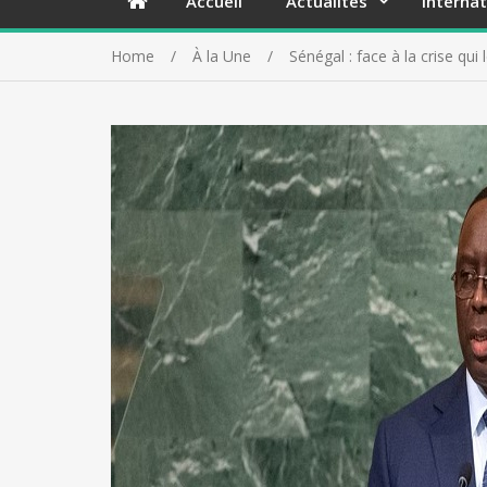
Accueil
Actualités
Internat
Home
À la Une
Sénégal : face à la crise qu