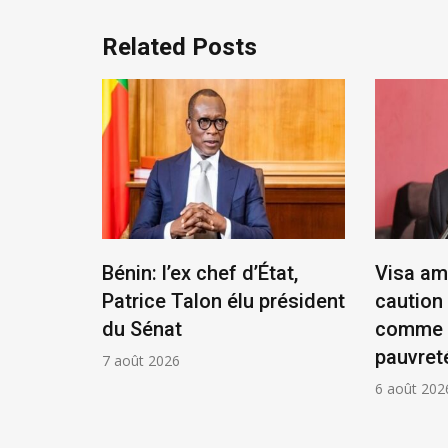
Related Posts
scandale
Bénin: l’ex chef d’État,
Visa am
x en
Patrice Talon élu président
caution 
du Sénat
comme p
pauvret
7 août 2026
6 août 202