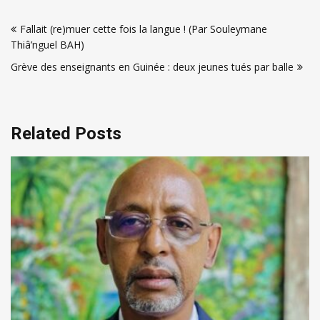
Navigation
Fallait (re)muer cette fois la langue ! (Par Souleymane
de
Thiâ’nguel BAH)
l’article
Grève des enseignants en Guinée : deux jeunes tués par balle
Related Posts