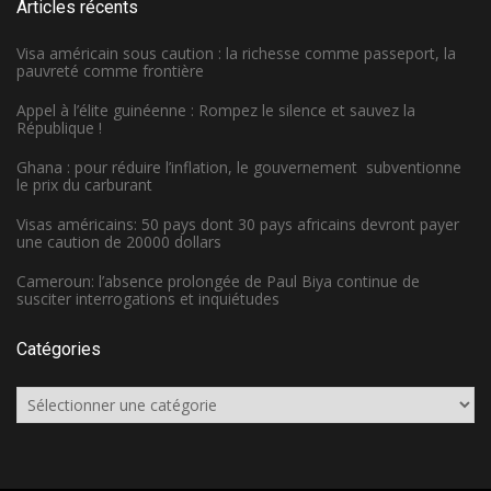
Articles récents
Visa américain sous caution : la richesse comme passeport, la
pauvreté comme frontière
Appel à l’élite guinéenne : Rompez le silence et sauvez la
République !
Ghana : pour réduire l’inflation, le gouvernement subventionne
le prix du carburant
Visas américains: 50 pays dont 30 pays africains devront payer
une caution de 20000 dollars
Cameroun: l’absence prolongée de Paul Biya continue de
susciter interrogations et inquiétudes
Catégories
Catégories