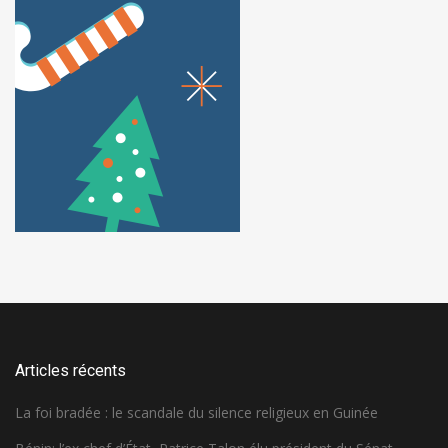
Articles récents
La foi bradée : le scandale du silence religieux en Guinée