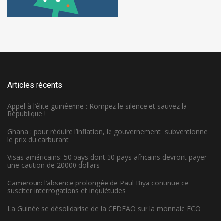
Articles récents
Appel à l’élite guinéenne : Rompez le silence et sauvez la
République !
Ghana : pour réduire l’inflation, le gouvernement subventionne
le prix du carburant
Visas américains: 50 pays dont 30 pays africains devront payer
une caution de 20000 dollars
Cameroun: l’absence prolongée de Paul Biya continue de
susciter interrogations et inquiétudes
La Guinée se désolidarise de la CEDEAO sur la monnaie ECO