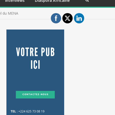
Interviews
Diaspora Africaine
pel du MENA