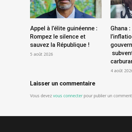
us
Appel à l’élite guinéenne :
Ghana :
se
Rompez le silence et
l’inflatio
la
sauvez la République !
gouver
ontière
subvent
5 août 2026
carbura
4 août 202
Laisser un commentaire
Vous devez
vous connecter
pour publier un commenta