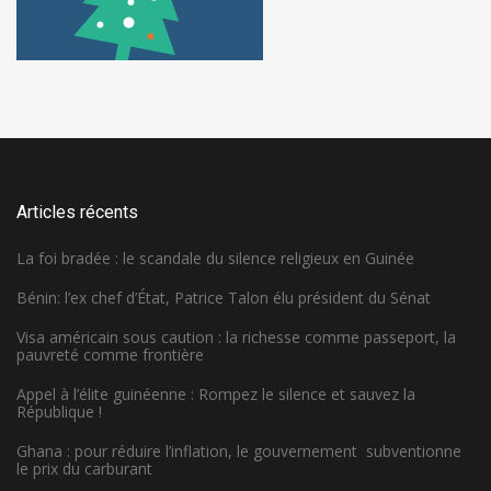
Articles récents
La foi bradée : le scandale du silence religieux en Guinée
Bénin: l’ex chef d’État, Patrice Talon élu président du Sénat
Visa américain sous caution : la richesse comme passeport, la
pauvreté comme frontière
Appel à l’élite guinéenne : Rompez le silence et sauvez la
République !
Ghana : pour réduire l’inflation, le gouvernement subventionne
le prix du carburant