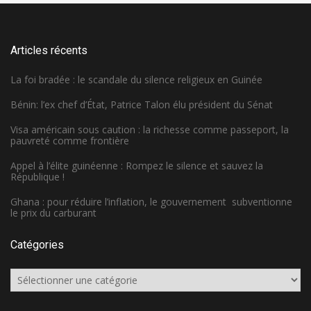
Articles récents
La foi bradée : le scandale du silence religieux en Guinée
Bénin: l’ex chef d’État, Patrice Talon élu président du Sénat
Visa américain sous caution : la richesse comme passeport, la
pauvreté comme frontière
Appel à l’élite guinéenne : Rompez le silence et sauvez la
République !
Ghana : pour réduire l’inflation, le gouvernement subventionne
le prix du carburant
Catégories
Catégories