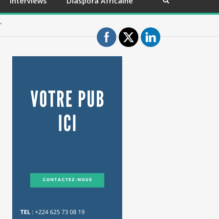
Interviews
Diaspora Africaine
’