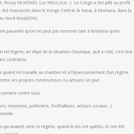
EYA, Rossy MUKENDI, Luc NKULULA…) Le Congo a été pillé au profit
nt été massacrés dans le Kongo Central, le Kasai, à Kinshasa, dans la
 au Nord-Kivu(BENI).
 une pauvreté qu’on ne peut pas nommer tant à Kinshasa qu’en
 tel régime, en dépit de la situation chaotique, qu’il a créé, c’est leur
ans contrainte.
 quand on travaille au maintien et à l’épanouissement d’un régime
 contre ses propres constructeurs ou artisans un jour.
etournera contre vous.
s, musiciens, politiciens, footballeurs, acteurs sociaux…)
onnelle.
qui avaient servi ce régime, quand ils les ont quittés, ils ont été