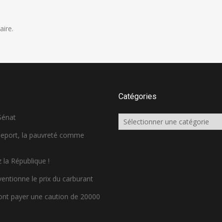
ire.
Catégories
 Sénat
Catégories
sseport, la pauvreté comme
 la République !
ventionne le prix du carburant
ront payer une caution de 20000