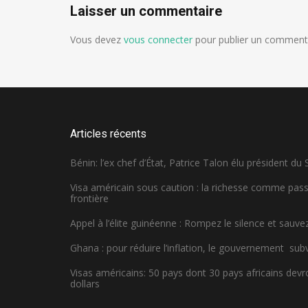
Laisser un commentaire
Vous devez
vous connecter
pour publier un commenta
Articles récents
Bénin: l’ex chef d’État, Patrice Talon élu président du
Visa américain sous caution : la richesse comme pa
frontière
Appel à l’élite guinéenne : Rompez le silence et sauvez
Ghana : pour réduire l’inflation, le gouvernement sub
Visas américains: 50 pays dont 30 pays africains dev
dollars