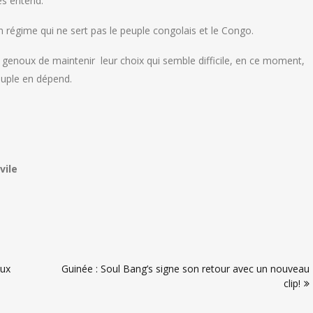
les entend.
 régime qui ne sert pas le peuple congolais et le Congo.
 genoux de maintenir leur choix qui semble difficile, en ce moment,
euple en dépend.
vile
aux
Guinée : Soul Bang’s signe son retour avec un nouveau
clip!