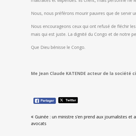
maltraités et vilipendés. Ils crient, mais personne ne 
Nous, nous préférons mourir pauvres que de servir un
Nous encourageons ceux qui ont refusé de fléchir les
mais qui est juste. La dignité du Congo et de notre p
Que Dieu bénisse le Congo.
Me Jean Claude KATENDE acteur de la société ci
Navigation
Guinée : un ministre s’en prend aux journalistes et 
de
avocats
l’article