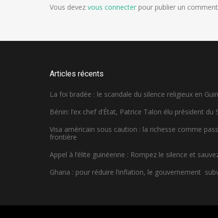
Vous devez
vous connecter
pour publier un commenta
Articles récents
La foi bradée : le scandale du silence religieux en Gui
Bénin: l’ex chef d’État, Patrice Talon élu président du
Visa américain sous caution : la richesse comme pa
frontière
Appel à l’élite guinéenne : Rompez le silence et sauvez
Ghana : pour réduire l’inflation, le gouvernement sub