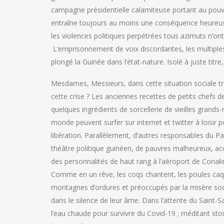
campagne présidentielle calamiteuse portant au pouvo
entraîne toujours au moins une conséquence heureuse 
les violences politiques perpétrées tous azimuts n’ont l
L’emprisonnement de voix discordantes, les multiples 
plongé la Guinée dans l’état-nature. Isolé à juste titre
Mesdames, Messieurs, dans cette situation sociale tr
cette crise ? Les anciennes recettes de petits chefs d
quelques ingrédients de sorcellerie de vieilles grands
monde peuvent surfer sur internet et twitter à loisir p
libération. Parallèlement, d’autres responsables du Par
théâtre politique guinéen, de pauvres malheureux, acc
des personnalités de haut rang à l’aéroport de Conak
Comme en un rêve, les coqs chantent, les poules caqu
montagnes d’ordures et préoccupés par la misère socia
dans le silence de leur âme. Dans l’attente du Saint-S
l’eau chaude pour survivre du Covid-19 ; méditant st