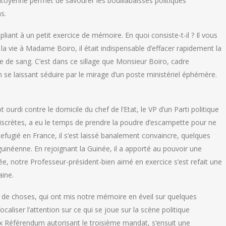
itoyenne permet de savourer les bouillabaisses politiques
s.
ant à un petit exercice de mémoire. En quoi consiste-t-il ? Il vous
 la vie à Madame Boiro, il était indispensable d’effacer rapidement la
e de sang. C’est dans ce sillage que Monsieur Boiro, cadre
en se laissant séduire par le mirage d’un poste ministériel éphémère.
ourdi contre le domicile du chef de l’Etat, le VP d’un Parti politique
discrètes, a eu le temps de prendre la poudre d’escampette pour ne
Refugié en France, il s’est laissé banalement convaincre, quelques
 guinéenne. En rejoignant la Guinée, il a apporté au pouvoir une
ée, notre Professeur-président-bien aimé en exercice s’est refait une
aine.
de choses, qui ont mis notre mémoire en éveil sur quelques
aliser l’attention sur ce qui se joue sur la scène politique
x Référendum autorisant le troisième mandat, s’ensuit une