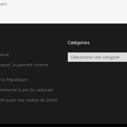
ire.
Catégories
 Sénat
Catégories
sseport, la pauvreté comme
 la République !
ventionne le prix du carburant
ront payer une caution de 20000