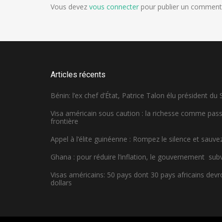
Vous devez
vous connecter
pour publier un commenta
Articles récents
Bénin: l’ex chef d’État, Patrice Talon élu président du
Visa américain sous caution : la richesse comme pa
frontière
Appel à l’élite guinéenne : Rompez le silence et sauvez
Ghana : pour réduire l’inflation, le gouvernement sub
Visas américains: 50 pays dont 30 pays africains dev
dollars