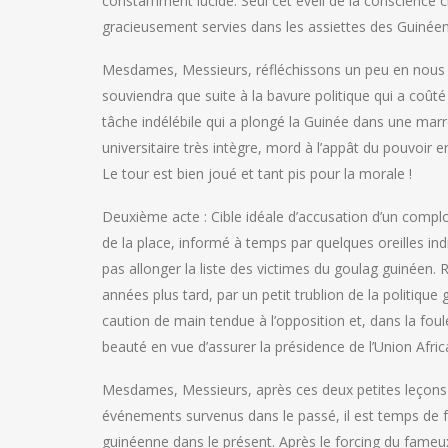
constamment lucide. Seul cet éveil de la conscience c
gracieusement servies dans les assiettes des Guinéen
Mesdames, Messieurs, réfléchissons un peu en nous pli
souviendra que suite à la bavure politique qui a coûté
tâche indélébile qui a plongé la Guinée dans une marr
universitaire très intègre, mord à l’appât du pouvoir 
Le tour est bien joué et tant pis pour la morale !
Deuxième acte : Cible idéale d’accusation d’un complot 
de la place, informé à temps par quelques oreilles in
pas allonger la liste des victimes du goulag guinéen. 
années plus tard, par un petit trublion de la politique
caution de main tendue à l’opposition et, dans la foul
beauté en vue d’assurer la présidence de l’Union Afric
Mesdames, Messieurs, après ces deux petites leçons 
événements survenus dans le passé, il est temps de foc
guinéenne dans le présent. Après le forcing du fameu