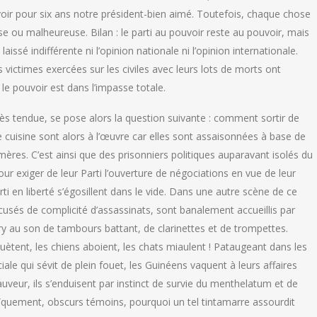
ir pour six ans notre président-bien aimé. Toutefois, chaque chose
ou malheureuse. Bilan : le parti au pouvoir reste au pouvoir, mais
aissé indifférente ni l’opinion nationale ni l’opinion internationale.
victimes exercées sur les civiles avec leurs lots de morts ont
, le pouvoir est dans l’impasse totale.
ès tendue, se pose alors la question suivante : comment sortir de
e cuisine sont alors à l’œuvre car elles sont assaisonnées à base de
-mères. C’est ainsi que des prisonniers politiques auparavant isolés du
our exiger de leur Parti l’ouverture de négociations en vue de leur
ti en liberté s’égosillent dans le vide. Dans une autre scène de ce
usés de complicité d’assassinats, sont banalement accueillis par
ry au son de tambours battant, de clarinettes et de trompettes.
ètent, les chiens aboient, les chats miaulent ! Pataugeant dans les
le qui sévit de plein fouet, les Guinéens vaquent à leurs affaires
auveur, ils s’enduisent par instinct de survie du menthelatum et de
oïquement, obscurs témoins, pourquoi un tel tintamarre assourdit