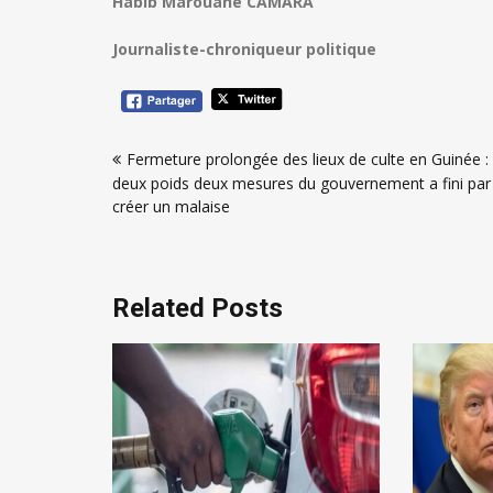
Habib Marouane CAMARA
Journaliste-chroniqueur politique
Navigation
Fermeture prolongée des lieux de culte en Guinée : 
de
deux poids deux mesures du gouvernement a fini par
l’article
créer un malaise
Related Posts