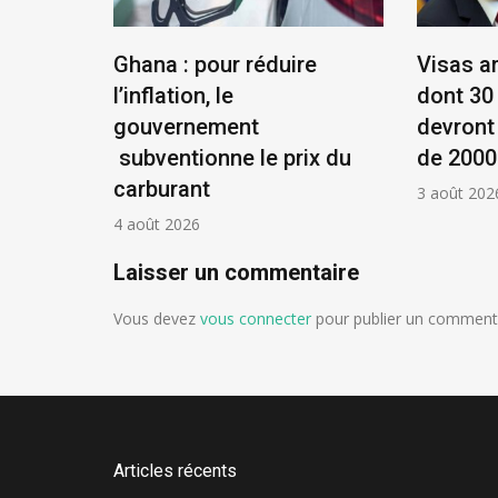
éenne :
Ghana : pour réduire
Visas a
et
l’inflation, le
dont 30
ue !
gouvernement
devront
subventionne le prix du
de 2000
carburant
3 août 202
4 août 2026
Laisser un commentaire
Vous devez
vous connecter
pour publier un commenta
Articles récents