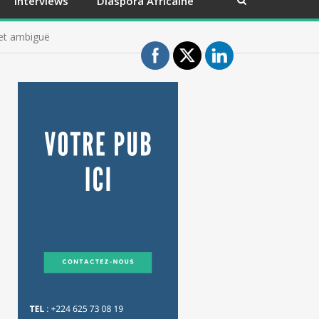
Interviews
Diaspora Africaine
 et ambiguë