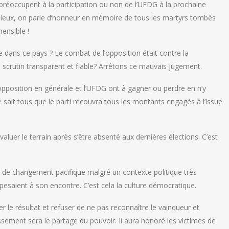
 préoccupent à la participation ou non de l’UFDG à la prochaine
t mieux, on parle d’honneur en mémoire de tous les martyrs tombés
ensible !
tue dans ce pays ? Le combat de l’opposition était contre la
un scrutin transparent et fiable? Arrêtons ce mauvais jugement.
 l’opposition en générale et l’UFDG ont à gagner ou perdre en n’y
le sait tous que le parti recouvra tous les montants engagés à l’issue
aluer le terrain après s’être absenté aux dernières élections. C’est
 de changement pacifique malgré un contexte politique très
 pesaient à son encontre. C’est cela la culture démocratique.
ter le résultat et refuser de ne pas reconnaître le vainqueur et
sement sera le partage du pouvoir. Il aura honoré les victimes de