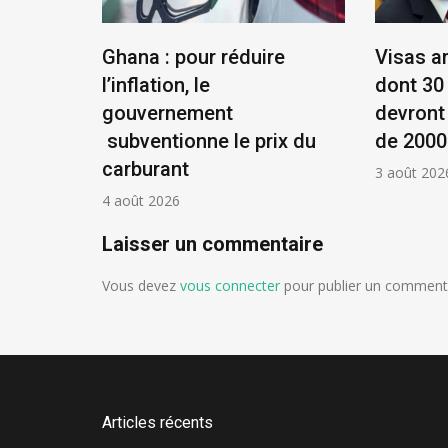
éenne :
Ghana : pour réduire
Visas a
et
l’inflation, le
dont 30
ue !
gouvernement
devront
subventionne le prix du
de 2000
carburant
3 août 202
4 août 2026
Laisser un commentaire
Vous devez
vous connecter
pour publier un commenta
Articles récents