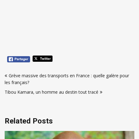
Navigation
Grève massive des transports en France : quelle galère pour
de
les français?
l’article
Tibou Kamara, un homme au destin tout tracé
Related Posts