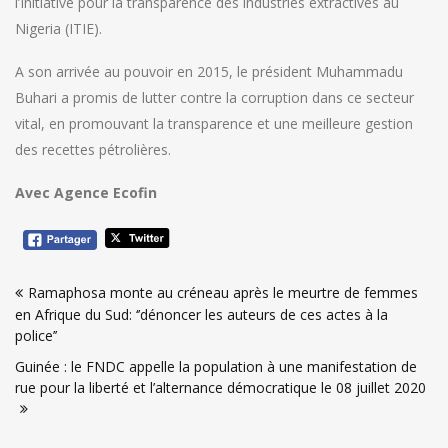
l’Initiative pour la transparence des industries extractives au
Nigeria (ITIE).
A son arrivée au pouvoir en 2015, le président Muhammadu
Buhari a promis de lutter contre la corruption dans ce secteur
vital, en promouvant la transparence et une meilleure gestion
des recettes pétrolières.
Avec Agence Ecofin
Navigation
Ramaphosa monte au créneau après le meurtre de femmes
de
en Afrique du Sud: ‘’dénoncer les auteurs de ces actes à la
l’article
police’’
Guinée : le FNDC appelle la population à une manifestation de
rue pour la liberté et l’alternance démocratique le 08 juillet 2020