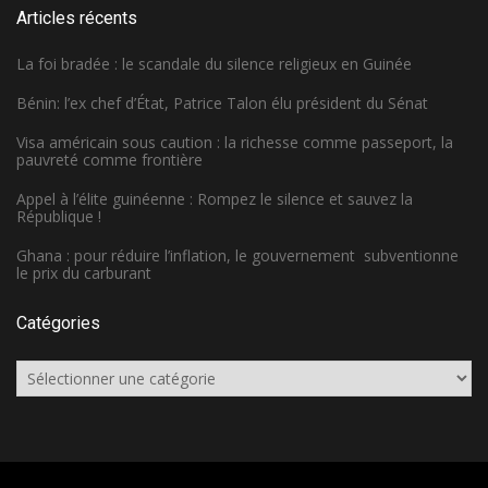
Articles récents
La foi bradée : le scandale du silence religieux en Guinée
Bénin: l’ex chef d’État, Patrice Talon élu président du Sénat
Visa américain sous caution : la richesse comme passeport, la
pauvreté comme frontière
Appel à l’élite guinéenne : Rompez le silence et sauvez la
République !
Ghana : pour réduire l’inflation, le gouvernement subventionne
le prix du carburant
Catégories
Catégories