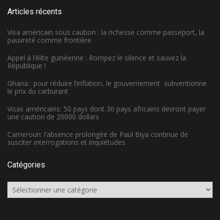
Articles récents
Visa américain sous caution : la richesse comme passeport, la
pauvreté comme frontière
Appel à l’élite guinéenne : Rompez le silence et sauvez la
République !
Ghana : pour réduire l’inflation, le gouvernement subventionne
le prix du carburant
Visas américains: 50 pays dont 30 pays africains devront payer
une caution de 20000 dollars
Cameroun: l’absence prolongée de Paul Biya continue de
susciter interrogations et inquiétudes
Catégories
Catégories