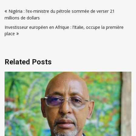
Navigation
Nigéria : l’ex-ministre du pétrole sommée de verser 21
de
millions de dollars
l’article
Investisseur européen en Afrique : l’Italie, occupe la première
place
Related Posts