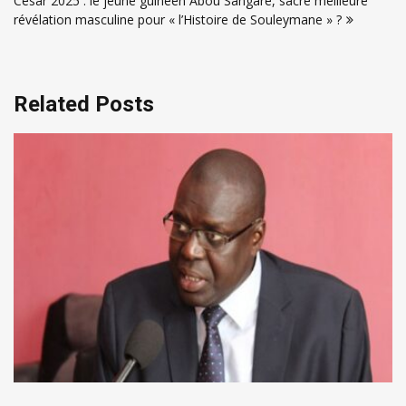
César 2025 : le jeune guinéen Abou Sangaré, sacré meilleure
l’article
révélation masculine pour « l’Histoire de Souleymane » ?
Related Posts