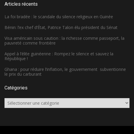
Articles récents
La foi bradée : le scandale du silence religieux en Guinée
Bénin: l’ex chef d’État, Patrice Talon élu président du Sénat
Visa américain sous caution : la richesse comme passeport, la
pauvreté comme frontière
Appel à l’élite guinéenne : Rompez le silence et sauvez la
République !
Ghana : pour réduire l’inflation, le gouvernement subventionne
le prix du carburant
Catégories
Catégories