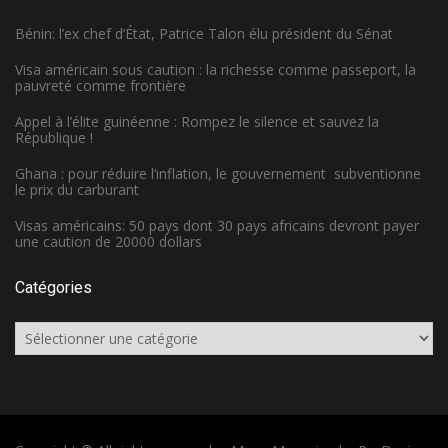
Bénin: l’ex chef d’État, Patrice Talon élu président du Sénat
Visa américain sous caution : la richesse comme passeport, la
pauvreté comme frontière
Appel à l’élite guinéenne : Rompez le silence et sauvez la
République !
Ghana : pour réduire l’inflation, le gouvernement subventionne
le prix du carburant
Visas américains: 50 pays dont 30 pays africains devront payer
une caution de 20000 dollars
Catégories
Catégories