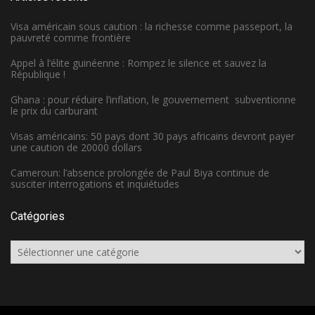
Visa américain sous caution : la richesse comme passeport, la
pauvreté comme frontière
Appel à l’élite guinéenne : Rompez le silence et sauvez la
République !
Ghana : pour réduire l’inflation, le gouvernement subventionne
le prix du carburant
Visas américains: 50 pays dont 30 pays africains devront payer
une caution de 20000 dollars
Cameroun: l’absence prolongée de Paul Biya continue de
susciter interrogations et inquiétudes
Catégories
Catégories