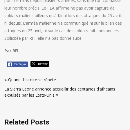
pour certains depuis plusieurs années, sans que l’on connaisse
leur nombre précis. Le FLA affirme ne pas avoir capturé de
soldats maliens ailleurs qu’à Kidal lors des attaques du 25 avril,
ni depuis. L’armée malienne n’a communiqué ni sur le bilan des
attaques du 25 avril, ni sur le cas des soldats faits prisonniers.
Sollicitée par RFI, elle n’a pas donné suite.
Par RFI
Navigation
Quand l’histoire se répète…
de
La Sierra Leone annonce accueillir des centaines d’africains
l’article
expulsés par les États-Unis
Related Posts