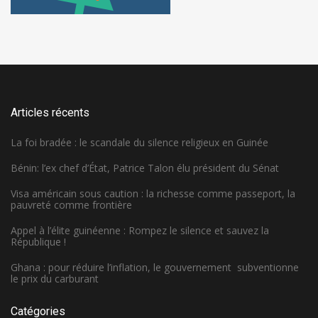
Articles récents
La foi bradée : le scandale du silence religieux en Guinée
Bénin: l’ex chef d’État, Patrice Talon élu président du Sénat
Visa américain sous caution : la richesse comme passeport, la
pauvreté comme frontière
Appel à l’élite guinéenne : Rompez le silence et sauvez la
République !
Ghana : pour réduire l’inflation, le gouvernement subventionne
le prix du carburant
Catégories