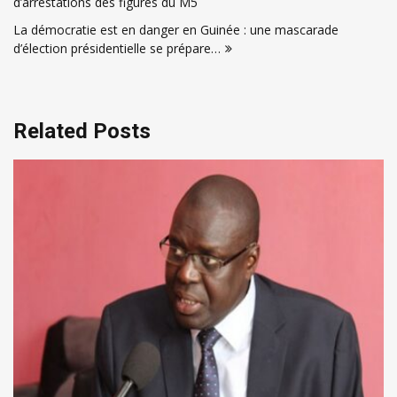
d’arrestations des figures du M5
l’article
La démocratie est en danger en Guinée : une mascarade
d’élection présidentielle se prépare…
Related Posts