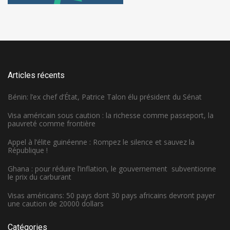
Articles récents
Bénin: l’ex chef d’État, Patrice Talon élu président du Sénat
Visa américain sous caution : la richesse comme passeport, la
pauvreté comme frontière
Appel à l’élite guinéenne : Rompez le silence et sauvez la
République !
Ghana : pour réduire l’inflation, le gouvernement subventionne
le prix du carburant
Visas américains: 50 pays dont 30 pays africains devront payer
une caution de 20000 dollars
Catégories