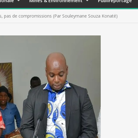
ionale
Mines & Environnement
Publireportage
pes, pas de compromissions (Par Souleymane Souza Konaté)