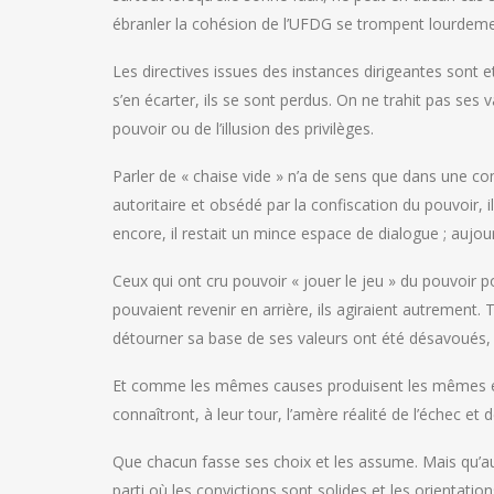
ébranler la cohésion de l’UFDG se trompent lourdeme
Les directives issues des instances dirigeantes sont 
s’en écarter, ils se sont perdus. On ne trahit pas ses
pouvoir ou de l’illusion des privilèges.
Parler de « chaise vide » n’a de sens que dans une co
autoritaire et obsédé par la confiscation du pouvoir, i
encore, il restait un mince espace de dialogue ; aujourd
Ceux qui ont cru pouvoir « jouer le jeu » du pouvoir po
pouvaient revenir en arrière, ils agiraient autrement. 
détourner sa base de ses valeurs ont été désavoués, 
Et comme les mêmes causes produisent les mêmes effet
connaîtront, à leur tour, l’amère réalité de l’échec et d
Que chacun fasse ses choix et les assume. Mais qu’au
parti où les convictions sont solides et les orientations