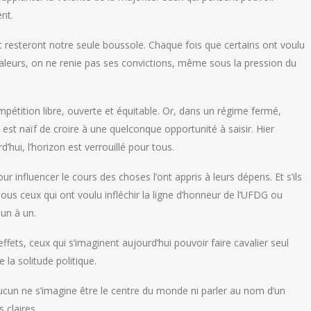
nt.
et resteront notre seule boussole. Chaque fois que certains ont voulu
 valeurs, on ne renie pas ses convictions, même sous la pression du
mpétition libre, ouverte et équitable. Or, dans un régime fermé,
l est naïf de croire à une quelconque opportunité à saisir. Hier
’hui, l’horizon est verrouillé pour tous.
ur influencer le cours des choses l’ont appris à leurs dépens. Et s’ils
Tous ceux qui ont voulu infléchir la ligne d’honneur de l’UFDG ou
un à un.
s, ceux qui s’imaginent aujourd’hui pouvoir faire cavalier seul
e la solitude politique.
cun ne s’imagine être le centre du monde ni parler au nom d’un
 claires.