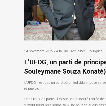
14 novembre 2025
-
À la Une
,
Actualités
,
Politiques
L’UFDG, un parti de princi
Souleymane Souza Konaté)
L’UFDG n’est pas un parti où un individu impose sa vol
et une vision.
Dans tous les partis, il existe une minorité tentée de 
surtout lorsqu’elle sonne faux, ne peut en aucun cas 