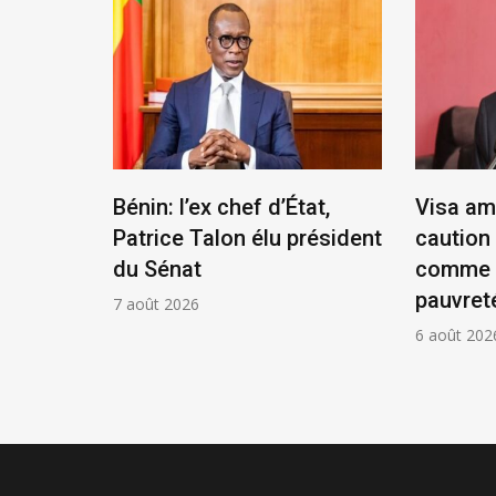
scandale
Bénin: l’ex chef d’État,
Visa am
x en
Patrice Talon élu président
caution 
du Sénat
comme p
pauvret
7 août 2026
6 août 202