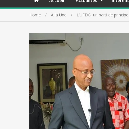
Accueil
Actualités
Internat
Home
À la Une
L’UFDG, un parti de princi