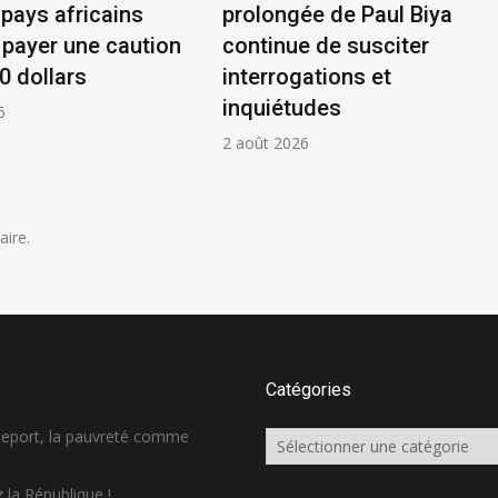
 pays africains
prolongée de Paul Biya
 payer une caution
continue de susciter
0 dollars
interrogations et
inquiétudes
6
2 août 2026
ire.
Catégories
sseport, la pauvreté comme
Catégories
 la République !