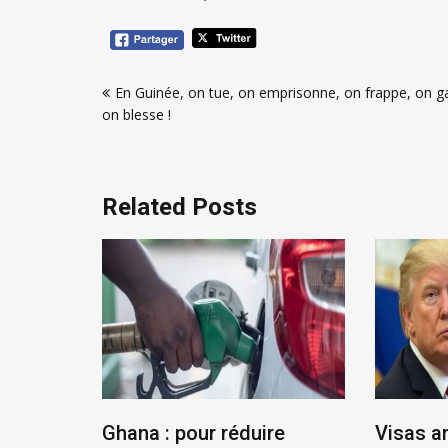
Navigation
En Guinée, on tue, on emprisonne, on frappe, on g
de
on blesse !
l’article
Related Posts
éenne :
Ghana : pour réduire
Visas a