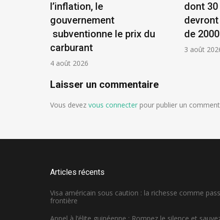
et
l’inflation, le
dont 30
ue !
gouvernement
devront
subventionne le prix du
de 2000
carburant
3 août 202
4 août 2026
Laisser un commentaire
Vous devez
vous connecter
pour publier un commenta
Articles récents
Visa américain sous caution : la richesse comme pa
frontière
Appel à l’élite guinéenne : Rompez le silence et sauvez