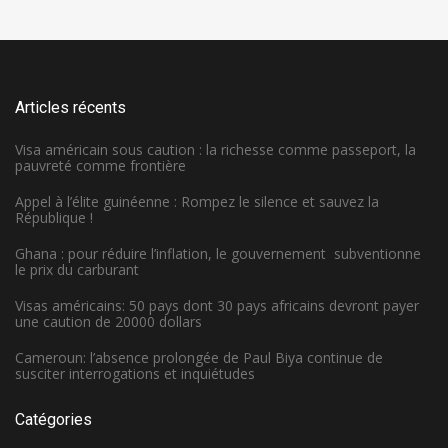
Articles récents
Visa américain sous caution : la richesse comme passeport, la
pauvreté comme frontière
Appel à l’élite guinéenne : Rompez le silence et sauvez la
République !
Ghana : pour réduire l’inflation, le gouvernement subventionne
le prix du carburant
Visas américains: 50 pays dont 30 pays africains devront payer
une caution de 20000 dollars
Cameroun: l’absence prolongée de Paul Biya continue de
susciter interrogations et inquiétudes
Catégories