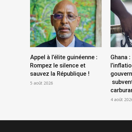
us
Appel à l’élite guinéenne :
Ghana :
se
Rompez le silence et
l’inflatio
la
sauvez la République !
gouver
ontière
subvent
5 août 2026
carbura
4 août 202