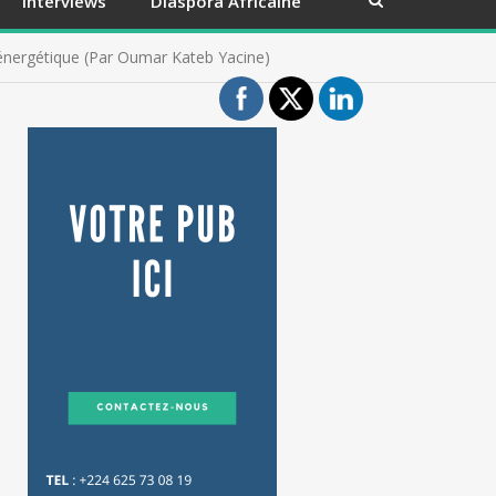
Interviews
Diaspora Africaine
n énergétique (Par Oumar Kateb Yacine)