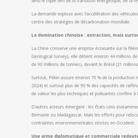
ainsi le triple défi de la transition énergétique, de la
La demande explose avec l’accélération des véhicules
centre des stratégies de décarbonation mondiale.
La domination chinoise : extraction, mais surto
La Chine conserve une emprise écrasante sur la filièr
Geological Survey), elle détient environ 44 millions d
de 90 millions de tonnes), devant le Brésil (21 millio
Surtout, Pékin assure environ 70 % de la production 
2024) et surtout plus de 90 % des capacités de raffin
de valeur les plus techniques et polluantes confère à 
D’autres acteurs émergent : les États-Unis (notamment 
Birmanie ou Madagascar. Mais les efforts pour relocal
contraintes environnementales strictes en Occident.
Une arme diplomatique et commerciale redout