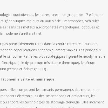
nologies quotidiennes, les terres rares – un groupe de 17 éléments
 et géopolitiques majeurs du XXIᵉ siècle. Smartphones, véhicules
cales : sans ces métaux aux propriétés magnétiques, optiques et
e moderne s’arrêterait net.
 pas particulièrement rares dans la croûte terrestre. Leur nom
s raffiner en concentrations économiquement viables. Les principaux
et le xénotime. Parmi les plus stratégiques figurent le néodyme et le
lectriques), le dysprosium (résistance thermique), le cérium
bium (écrans et éclairage LED).
 l’économie verte et numérique
amiques : elles composent les aimants permanents des moteurs de
 composants électroniques des smartphones et ordinateurs, les
x ou encore les technologies de stockage d’énergie. Elles incarnent