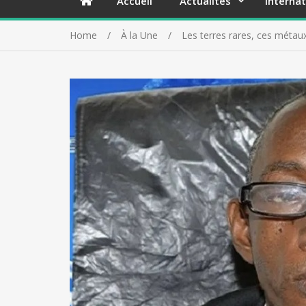
Accueil
Actualités
Internat
Home
À la Une
Les terres rares, ces métau