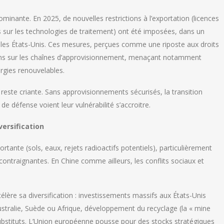
ominante. En 2025, de nouvelles restrictions à l’exportation (licences
s sur les technologies de traitement) ont été imposées, dans un
les États-Unis. Ces mesures, perçues comme une riposte aux droits
ons sur les chaînes d’approvisionnement, menaçant notamment
ergies renouvelables.
ste criante. Sans approvisionnements sécurisés, la transition
de défense voient leur vulnérabilité s’accroitre.
versification
rtante (sols, eaux, rejets radioactifs potentiels), particulièrement
ntraignantes. En Chine comme ailleurs, les conflits sociaux et
lère sa diversification : investissements massifs aux États-Unis
stralie, Suède ou Afrique, développement du recyclage (la « mine
ubstituts. L’Union européenne pousse pour des stocks stratégiques