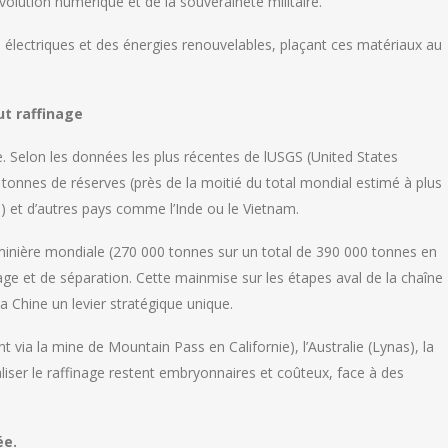
 révolution numérique et de la souveraineté militaire.
 électriques et des énergies renouvelables, plaçant ces matériaux au
ut raffinage
e. Selon les données les plus récentes de lUSGS (United States
e tonnes de réserves (près de la moitié du total mondial estimé à plus
ns) et d’autres pays comme l’Inde ou le Vietnam.
minière mondiale (270 000 tonnes sur un total de 390 000 tonnes en
age et de séparation. Cette mainmise sur les étapes aval de la chaîne
la Chine un levier stratégique unique.
via la mine de Mountain Pass en Californie), l’Australie (Lynas), la
iser le raffinage restent embryonnaires et coûteux, face à des
ée.