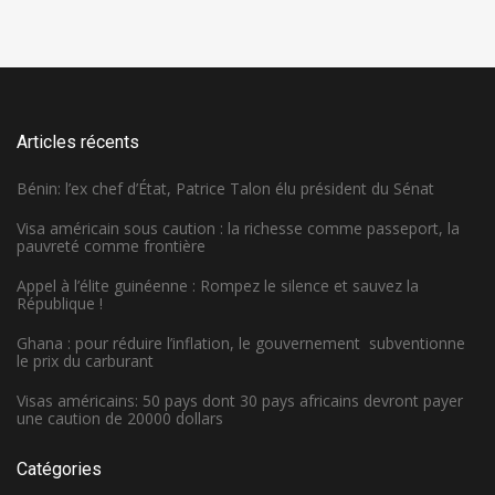
Articles récents
Bénin: l’ex chef d’État, Patrice Talon élu président du Sénat
Visa américain sous caution : la richesse comme passeport, la
pauvreté comme frontière
Appel à l’élite guinéenne : Rompez le silence et sauvez la
République !
Ghana : pour réduire l’inflation, le gouvernement subventionne
le prix du carburant
Visas américains: 50 pays dont 30 pays africains devront payer
une caution de 20000 dollars
Catégories