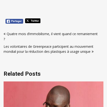
Navigation
Quatre mois d’immobilisme, il vient quand ce remaniement
de
?
l’article
Les volontaires de Greenpeace participent au mouvement
mondial pour la réduction des plastiques à usage unique
Related Posts