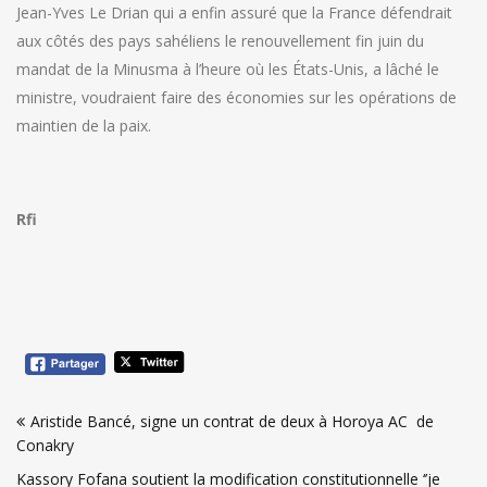
Jean-Yves Le Drian qui a enfin assuré que la France défendrait
aux côtés des pays sahéliens le renouvellement fin juin du
mandat de la Minusma à l’heure où les États-Unis, a lâché le
ministre, voudraient faire des économies sur les opérations de
maintien de la paix.
Rfi
Navigation
Aristide Bancé, signe un contrat de deux à Horoya AC de
de
Conakry
l’article
Kassory Fofana soutient la modification constitutionnelle ‘’je