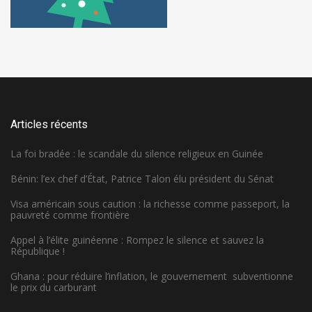
Articles récents
La foi bradée : le scandale du silence religieux en Guinée
Bénin: l’ex chef d’État, Patrice Talon élu président du Sénat
Visa américain sous caution : la richesse comme passeport, la
pauvreté comme frontière
Appel à l’élite guinéenne : Rompez le silence et sauvez la
République !
Ghana : pour réduire l’inflation, le gouvernement subventionne
le prix du carburant