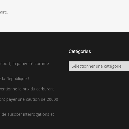
ire.
Catégories
sseport, la pauvreté comme
Catégories
 la République !
ventionne le prix du carburant
ront payer une caution de 20000
de susciter interrogations et