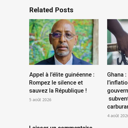
Related Posts
us
Appel à l’élite guinéenne :
Ghana :
se
Rompez le silence et
l’inflatio
la
sauvez la République !
gouver
ontière
subvent
5 août 2026
carbura
4 août 202
Laisser un commentaire