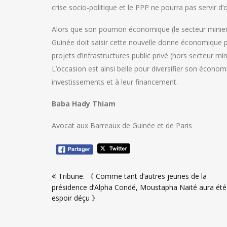
crise socio-politique et le PPP ne pourra pas servir d
Alors que son poumon économique (le secteur minier)
Guinée doit saisir cette nouvelle donne économique 
projets d’infrastructures public privé (hors secteur mi
L’occasion est ainsi belle pour diversifier son économ
investissements et à leur financement.
Baba Hady Thiam
Avocat aux Barreaux de Guinée et de Paris
Navigation
Tribune. 《 Comme tant d’autres jeunes de la
de
présidence d’Alpha Condé, Moustapha Naité aura été
l’article
espoir déçu 》