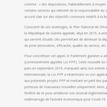
comme : « des dispositions, habituellement à moyen et
certains services qui relèvent de la responsabilité du 
accord clair sur des objectifs communs relatifs à la liv
Conscient de ses avantages, le Plan National de D
la République de Guinée appelait, déjà en 2015, à une
qui servent d’outils clés permettant de diminuer la d
du privé (innovation, efficacité, qualité du service, etc.
Pour concrétiser cet appel, le Parlement guinéen a adop
(communément appelée Loi PPP). Cette nouvelle loi se
paru en septembre 2019, marquant ainsi son entrée e
internationale, la Loi PPP a néanmoins vu son applica
aux potentiels projets PPP et mettant en péril des p
porteuse de mauvaises nouvelles uniquement. Ainsi, 
fenêtre de tir pour améliorer son arsenal règlementaire
redémarrage de l’activité économique post-Covid-19.