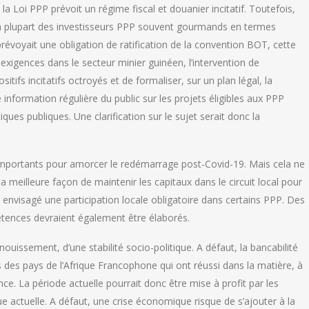
, la Loi PPP prévoit un régime fiscal et douanier incitatif. Toutefois,
r la plupart des investisseurs PPP souvent gourmands en termes
révoyait une obligation de ratification de la convention BOT, cette
s exigences dans le secteur minier guinéen, l’intervention de
tifs incitatifs octroyés et de formaliser, sur un plan légal, la
e information régulière du public sur les projets éligibles aux PPP
iques publiques. Une clarification sur le sujet serait donc la
importants pour amorcer le redémarrage post-Covid-19. Mais cela ne
 la meilleure façon de maintenir les capitaux dans le circuit local pour
re envisagé une participation locale obligatoire dans certains PPP. Des
tences devraient également être élaborés.
nouissement, d’une stabilité socio-politique. A défaut, la bancabilité
es pays de l’Afrique Francophone qui ont réussi dans la matière, à
nce. La période actuelle pourrait donc être mise à profit par les
ue actuelle. A défaut, une crise économique risque de s’ajouter à la