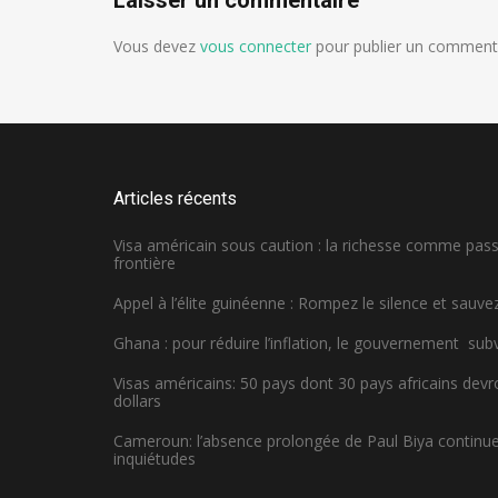
Vous devez
vous connecter
pour publier un commenta
Articles récents
Visa américain sous caution : la richesse comme pa
frontière
Appel à l’élite guinéenne : Rompez le silence et sauvez
Ghana : pour réduire l’inflation, le gouvernement sub
Visas américains: 50 pays dont 30 pays africains dev
dollars
Cameroun: l’absence prolongée de Paul Biya continue 
inquiétudes