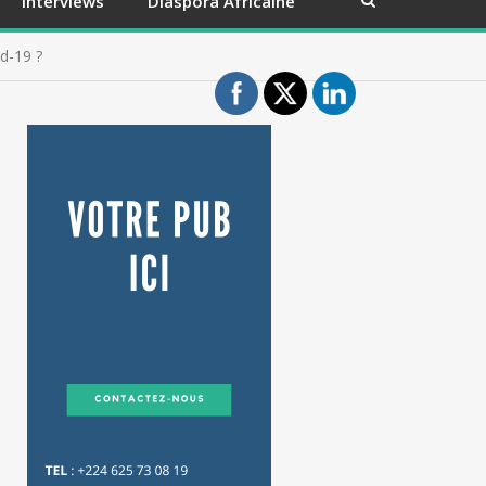
Interviews
Diaspora Africaine
d-19 ?